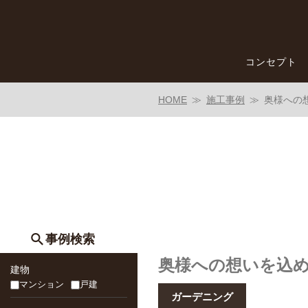
コンセプト
HOME
施工事例
奥様への
事例検索
奥様への想いを込
建物
マンション
戸建
ガーデニング