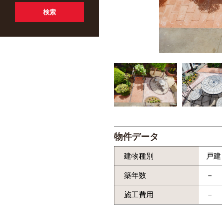
物件データ
建物種別
戸建
築年数
－
施工費用
－