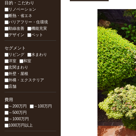
目的・こだわり
リノベーション
断熱・省エネ
バリアフリー・住環境
動線改善
機能充実
デザイン
ペット
セグメント
リビング
水まわり
洋室
和室
玄関まわり
外壁・屋根
外構・エクステリア
店舗
費用
～200万円
～100万円
～500万円
～1000万円
1000万円以上