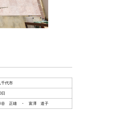
八千代市
0日
蜂谷 正雄 ・ 富澤 道子