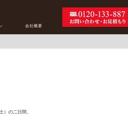
ン
会社概要
！
（土）の二日間、