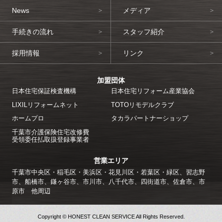
News
メディア
手続きの流れ
スタッフ紹介
採用情報
リンク
加盟団体
日本住宅保証検査機構
日本住宅リフォーム産業協会
LIXILリフォームネット
TOTOリモデルクラブ
ホームプロ
タカラパートナーショップ
千葉市介護保険住宅改修費
受領委任払取扱登録事業者
営業エリア
千葉市中央区・稲毛区・美浜区・花見川区・若葉区・緑区、習志野
市、船橋市、鎌ヶ谷市、市川市、八千代市、四街道市、佐倉市、市
原市 他周辺
Copyright © HONEST CLEAN SERVICE All Rights Reserved.